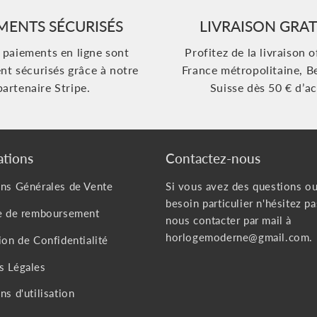
MENTS SÉCURISÉS
LIVRAISON GRAT
s paiements en ligne sont
Profitez de la livraison o
nt sécurisés grâce à notre
France métropolitaine, B
partenaire Stripe.
Suisse dès 50 € d’ac
ations
Contactez-nous
ns Générales de Vente
Si vous avez des questions o
besoin particulier n'hésitez pa
ue de remboursement
nous contacter par mail à
horlogemoderne@gmail.com.
ion de Confidentialité
s Légales
ns d'utilisation