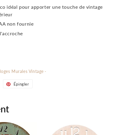
éco idéal pour apporter une touche de vintage
érieur
 AA non fournie
 l'accroche
loges Murales Vintage
Tweeter
Épingler
Épingler
sur
sur
Twitter
Pinterest
nt