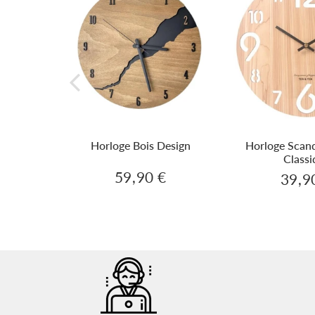
 Vintage
Horloge Bois Design
Horloge Scand
our
Classi
59,90 €
€
39,9
59,90
29,90
Prix
Prix
€
€
régulier
réguli