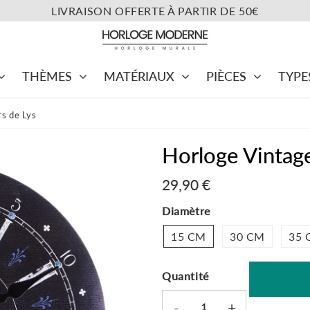
LIVRAISON OFFERTE À PARTIR DE 50€
THÈMES
MATÉRIAUX
PIÈCES
TYPE
rs de Lys
Horloge Vintage
29,90 €
29,90
Unit
€
price
Diamètre
15 CM
30 CM
35 
Quantité
-
+