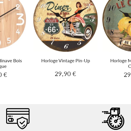
inave Bois
Horloge Vintage Pin-Up
Horloge M
que
C
29,90 €
0 €
29
29,90
39,90
Prix
Pri
€
€
régulier
er
rég