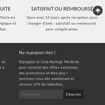
UITE
SATISFAIT OU REMBOURSÉ
fferte en
Vous avez 14 jours après réception pour
elgique et
changer d’avis : satisfait ou remboursé,
hat.
sans complication.
Ne manquez rien !
u un
Rejoignez le Club Horloge Moderne
s à
pour recevoir des offres exclusives,
des promotions et bien plus !
Inscrivez-vous dès maintenant et
recevez 10% de réduction.
E-
S'inscrire
mail