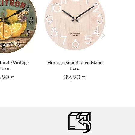
urale Vintage
Horloge Scandinave Blanc
Horlog
itron
Écru
,90 €
39,90 €
29,90
39,90
x
Prix
€
€
ulier
régulier