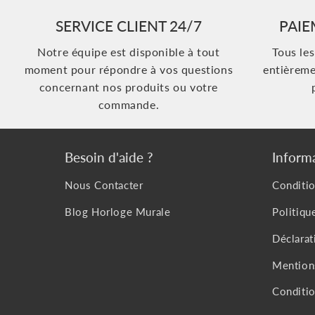
SERVICE CLIENT 24/7
PAIE
Notre équipe est disponible à tout
Tous le
moment pour répondre à vos questions
entièreme
concernant nos produits ou votre
commande.
Besoin d'aide ?
Inform
Nous Contacter
Conditio
Blog Horloge Murale
Politiq
Déclarat
Mention
Conditio